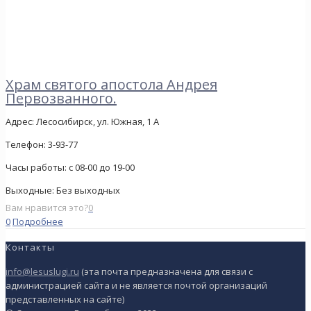
Храм святого апостола Андрея
Первозванного.
Адрес:
Лесосибирск, ул. Южная, 1 А
Телефон:
3-93-77
Часы работы:
с 08-00 до 19-00
Выходные:
Без выходных
Вам нравится это?
0
0
Подробнее
Контакты
info@lesuslugi.ru
(эта почта предназначена для связи с
администрацией сайта и не является почтой организаций
представленных на сайте)