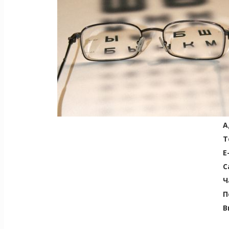
А
Т
E
С
Ч
П
В