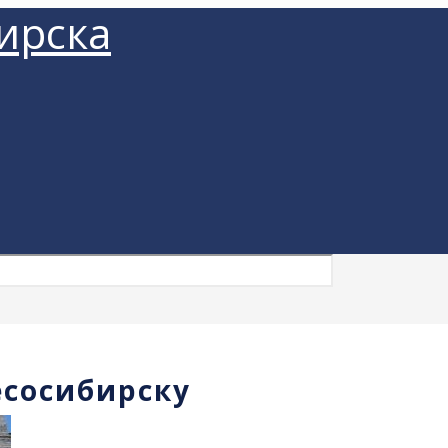
ирска
есосибирску