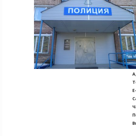
А
Т
E
С
Ч
П
В