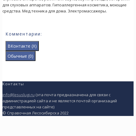
для слуховых аппаратов. Гипоаллергенная косметика, моющие
средства. Мед.техника для дома. Электромассажеры.
Комментарии:
ВКонтакте (
X
)
Обычные (0)
Добавить комментарий
Контакты
Ваш адрес email не будет опубликован.
Обязательные поля
помечены
*
info@lesuslugi.ru
(эта почта предназначена для связи с
администрацией сайта и не является почтой организаций
представленных на сайте)
© Справочная Лесосибирска 2022